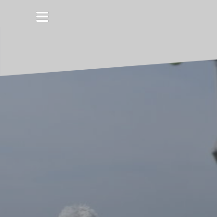
コ
ン
テ
ン
ツ
へ
ス
キ
ッ
プ