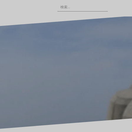
検
索
: